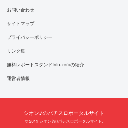
お問い合わせ
サイトマップ
プライバシーポリシー
リンク集
無料レポートスタンドinfo-zeroの紹介
運営者情報
シオン♪のパチスロポータルサイト
© 2019 シオン♪のパチスロポータルサイト.