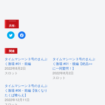
共有:
ク
F
リ
a
ッ
c
ク
e
し
b
て
o
関連
T
o
w
k
i
で
タイムマシーン３号のまんぷ
タイムマシーン３号のまんぷ
t
共
t
有
く激場 #01・前編
く激場 #01・後編【絶品○○
e
す
2022年8月2日
に一同驚愕！】
r
る
で
に
スロット
2022年8月2日
共
は
有
ク
スロット
(
リ
新
ッ
し
ク
タイムマシーン３号のまんぷ
い
し
く激場 #06・前編【強くなり
ウ
て
ィ
く
たくば喰らえ】
ン
だ
ド
さ
2022年12月11日
ウ
い
スロット
で
(