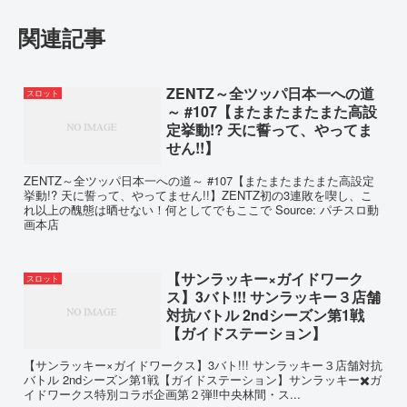
関連記事
ZENTZ～全ツッパ日本一への道
スロット
～ #107【またまたまたまた高設
定挙動!? 天に誓って、やってま
せん!!】
ZENTZ～全ツッパ日本一への道～ #107【またまたまたまた高設定
挙動!? 天に誓って、やってません!!】ZENTZ初の3連敗を喫し、こ
れ以上の醜態は晒せない！何としてでもここで Source: パチスロ動
画本店
【サンラッキー×ガイドワーク
スロット
ス】3バト!!! サンラッキー３店舗
対抗バトル 2ndシーズン第1戦
【ガイドステーション】
【サンラッキー×ガイドワークス】3バト!!! サンラッキー３店舗対抗
バトル 2ndシーズン第1戦【ガイドステーション】サンラッキー✖️ガ
イドワークス特別コラボ企画第２弾‼️中央林間・ス...