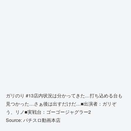
ガリのり #13店内状況は分かってきた…打ち込める台も
見つかった…さぁ後は出すだけだ…■出演者：ガリぞ
う、リノ■実戦台：ゴーゴージャグラー2
Source: パチスロ動画本店