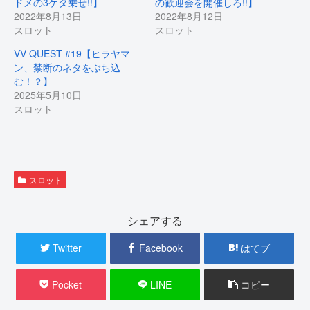
ドメの3ケタ乗せ!!】
の歓迎会を開催しろ!!】
e
す
2022年8月13日
2022年8月12日
r
る
で
に
スロット
スロット
共
は
有
ク
(
リ
VV QUEST #19【ヒラヤマ
新
ッ
し
ク
ン、禁断のネタをぶち込
い
し
む！？】
ウ
て
ィ
く
2025年5月10日
ン
だ
ド
さ
スロット
ウ
い
で
(
開
新
き
し
ま
い
す
ウ
)
ィ
ン
スロット
ド
ウ
で
開
き
シェアする
ま
す
)
Twitter
Facebook
はてブ
Pocket
LINE
コピー