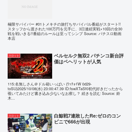
極限サバイバー #01トメキチの旅打ちサバイバル番組がスタート!!
スタッフから渡された100万円を元手に、3日連続実戦×10回の全30
戦を戦いきる!!番組のルールは至ってシンプ Source: パチスロ動画
本店
ベルセルク無双2 パチンコ新台評
スロット
価はベヘリットが人気
115:名無しさん＠ドル箱いっぱい (ﾜｯﾁｮｲW 0d29-
toSU)2025/10/08(水) 23:00:47.39 ID:fswXTaSf0初代好きだったから
覗いてみたけど書き込み少ないなお察し？ 続きを読む Source: 鈴
木...
白鯨戦7連敗したRe:ゼロのコン
スロット
ビニで666が出現