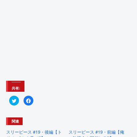
共有:
ク
F
リ
a
ッ
c
ク
e
し
b
て
o
関連
T
o
w
k
i
で
スリーピース #19・後編【ト
スリーピース #19・前編【俺
t
共
t
有