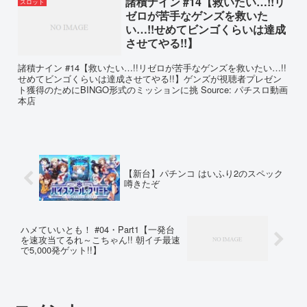
諸積ナイン #14【救いたい…!!リ
スロット
ゼロが苦手なゲンズを救いた
い…!!せめてビンゴくらいは達成
させてやる!!】
諸積ナイン #14【救いたい…!!リゼロが苦手なゲンズを救いたい…!!
せめてビンゴくらいは達成させてやる!!】ゲンズが視聴者プレゼン
ト獲得のためにBINGO形式のミッションに挑 Source: パチスロ動画
本店
【新台】パチンコ はいふり2のスペック
噂きたぞ
ハメていいとも！ #04・Part1【一発台
を速攻当てるれ～こちゃん!! 朝イチ最速
で5,000発ゲット!!】