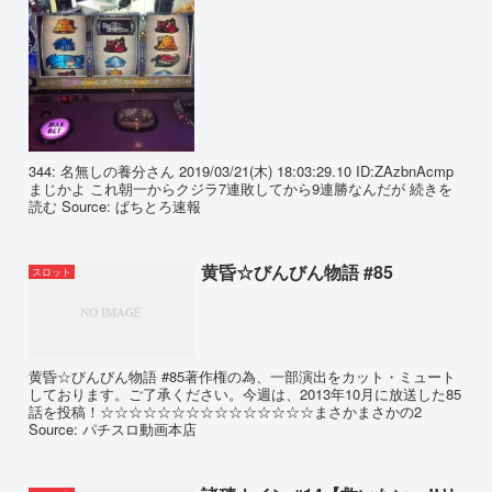
344: 名無しの養分さん 2019/03/21(木) 18:03:29.10 ID:ZAzbnAcmp
まじかよ これ朝一からクジラ7連敗してから9連勝なんだが 続きを
読む Source: ぱちとろ速報
黄昏☆びんびん物語 #85
スロット
黄昏☆びんびん物語 #85著作権の為、一部演出をカット・ミュート
しております。ご了承ください。今週は、2013年10月に放送した85
話を投稿！☆☆☆☆☆☆☆☆☆☆☆☆☆☆☆まさかまさかの2
Source: パチスロ動画本店