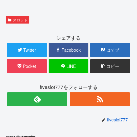
)
ィ
ン
ド
ウ
で
開
スロット
き
ま
す
)
シェアする
Twitter
Facebook
はてブ
Pocket
LINE
コピー
fiveslot777をフォローする
fiveslot777