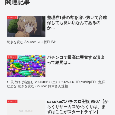
関連記事
整理券1番の客を追い抜いて台確
スロット
保しても良い店なんてあるの
か…
続きを読む Source: スロ板RUSH
パチンコで最高に興奮する演出
スロット
って結局は…
1: 風吹けば名無し 2020/09/05(土) 05:26:59.48 ID:pxiVhpED0 魚群
だよな 続きを読む Source: 鈴木さん速報
sasukeのパチスロ卍奴 #907【か
スロット
らくりサーカス/からくりは、ま
ずはここがスタートライン】