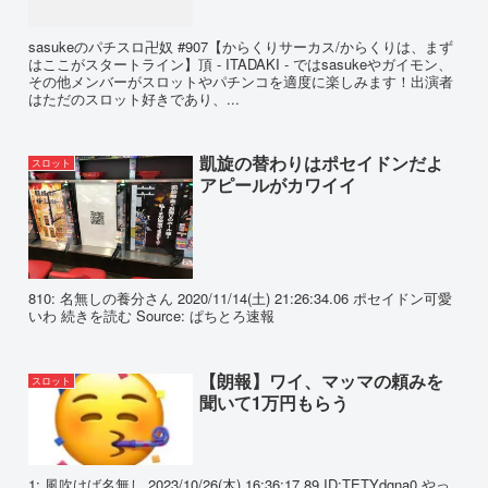
sasukeのパチスロ卍奴 #907【からくりサーカス/からくりは、まず
はここがスタートライン】頂 - ITADAKI - ではsasukeやガイモン、
その他メンバーがスロットやパチンコを適度に楽しみます！出演者
はただのスロット好きであり、...
凱旋の替わりはポセイドンだよ
スロット
アピールがカワイイ
810: 名無しの養分さん 2020/11/14(土) 21:26:34.06 ポセイドン可愛
いわ 続きを読む Source: ぱちとろ速報
【朗報】ワイ、マッマの頼みを
スロット
聞いて1万円もらう
1: 風吹けば名無し 2023/10/26(木) 16:36:17.89 ID:TETYdgna0 やっ