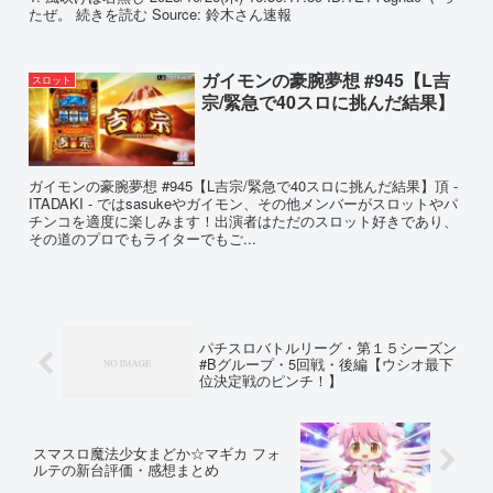
たぜ。 続きを読む Source: 鈴木さん速報
ガイモンの豪腕夢想 #945【L吉
スロット
宗/緊急で40スロに挑んだ結果】
ガイモンの豪腕夢想 #945【L吉宗/緊急で40スロに挑んだ結果】頂 -
ITADAKI - ではsasukeやガイモン、その他メンバーがスロットやパ
チンコを適度に楽しみます！出演者はただのスロット好きであり、
その道のプロでもライターでもご...
パチスロバトルリーグ・第１５シーズン
#Bグループ・5回戦・後編【ウシオ最下
位決定戦のピンチ！】
スマスロ魔法少女まどか☆マギカ フォ
ルテの新台評価・感想まとめ