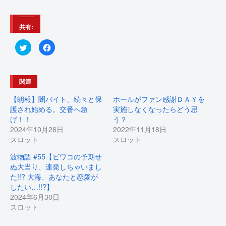
共有:
ク
F
リ
a
ッ
c
ク
e
し
b
て
o
関連
T
o
w
k
i
で
【朗報】闇バイト、続々と保
ホールがファン感謝ＤＡＹを
t
共
t
有
護され始める。交番へ急
実施しなくなったらどう思
e
す
げ！！
う？
r
る
で
に
2024年10月26日
2022年11月18日
共
は
有
ク
スロット
スロット
(
リ
新
ッ
し
ク
波物語 #55【ビワコの予期せ
い
し
ぬ大当り、連発しちゃいまし
ウ
て
ィ
く
た!!? 大海、あなたと恋愛が
ン
だ
ド
さ
したい…!!?】
ウ
い
2024年6月30日
で
(
開
新
スロット
き
し
ま
い
す
ウ