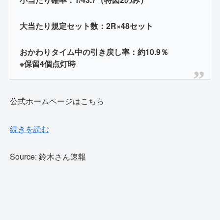
大当たり規定セット数：2R×48セット
おかわりタイム中の引き戻し率：約10.9％
※保留4個点灯時
公式ホームページはこちら
続きを読む
Source: 鈴木さん速報