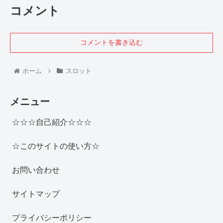
コメント
コメントを書き込む
ホーム
スロット
メニュー
☆☆☆自己紹介☆☆☆
☆このサイトの使い方☆
お問い合わせ
サイトマップ
プライバシーポリシー