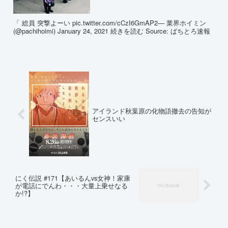
「 総員 突撃よーい pic.twitter.com/cCzI6GmAP2— 業界ホイミン
(@pachihoimi) January 24, 2021 続きを読む Source: ぱちとろ速報
アイランド秋葉原の化物語撤去の告知が
センスいい
にく伝説 #171【あいるんvs女神！家康
が電話にでんわ・・・大量上乗せなる
か!?】