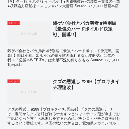
TV】そーれ それそれ そーれそ！●実践機種e花の慶次～黄金の一撃
●収録協力店舗様コスモジャパン大府店 Source: パチスロ動画本店
銭ゲバ会社とバカ演者 #特別編
スロット
【最強のハードボイルド決定
戦、開幕!!】
銭ゲバ会社とバカ演者 #特別編【最強のハードボイルド決定戦、開
幕!!】時は令和。出版不況の嵐が吹き荒れるなか攻略誌が母体の
我々「必勝本WEB-TV」は出版不況の煽りをもろ Source: パチスロ
動画本店
クズの恩返し #289【プロキタイ
スロット
チ理論改】
クズの恩返し #289【プロキタイチ理論改】「クズの恩返し」と
は、世間からクズと呼ばれるナカキンとジャスティン翔が今までお
世話になった方々へ恩返しをするためにパチンコ・パチスロ実戦を
するという番組です。今回の戦いの舞台は、愛知県メガコンコル...