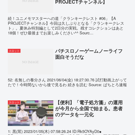
PROJECTチャンネル】
続！ユニメモマスターへの道「クランキークレスト #06」【A
PROJECTチャンネル】今回は久しぶりとなる「クランキークレス
ト」。夏休み特別編として2日分の実戦。残すコレクションはあと
18個！ぜひ最後までお楽しみください^^ Sourc...
パチスロノーゲームノーライフ
スロット
面白そうだな
52: 名無しの養分さん 2021/06/04(金) 18:27:30.76 試打動画上がって
たで！今時間ないから後で見るわ 続きを読む Source: ぱちとろ速報
【便利】「電子処方箋」の運用
スロット
が今月から全国で始まる。患者
のデータを一元化
1: 黒(茸) 2023/01/05(木) 07:58:26.24 ID:Rk5OYAyD0●