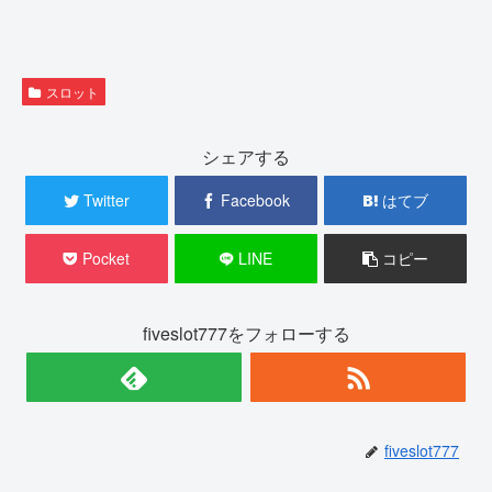
)
ィ
ン
ド
ウ
で
開
き
スロット
ま
す
)
シェアする
Twitter
Facebook
はてブ
Pocket
LINE
コピー
fiveslot777をフォローする
fiveslot777