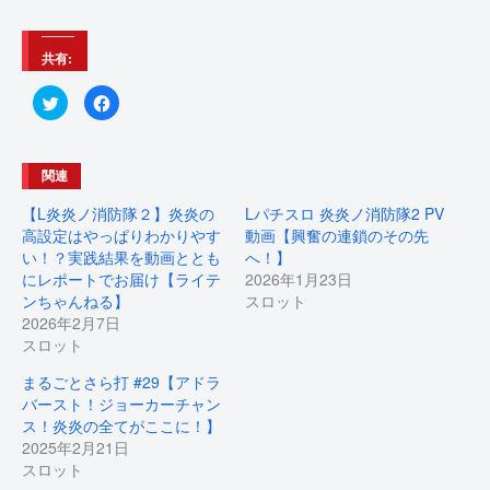
共有:
ク
F
リ
a
ッ
c
ク
e
し
b
て
o
関連
T
o
w
k
i
で
【L炎炎ノ消防隊２】炎炎の
Lパチスロ 炎炎ノ消防隊2 PV
t
共
t
有
高設定はやっぱりわかりやす
動画【興奮の連鎖のその先
e
す
い！？実践結果を動画ととも
へ！】
r
る
で
に
にレポートでお届け【ライテ
2026年1月23日
共
は
有
ク
ンちゃんねる】
スロット
(
リ
2026年2月7日
新
ッ
し
ク
スロット
い
し
ウ
て
ィ
く
まるごとさら打 #29【アドラ
ン
だ
ド
さ
バースト！ジョーカーチャン
ウ
い
ス！炎炎の全てがここに！】
で
(
開
新
2025年2月21日
き
し
ま
い
スロット
す
ウ