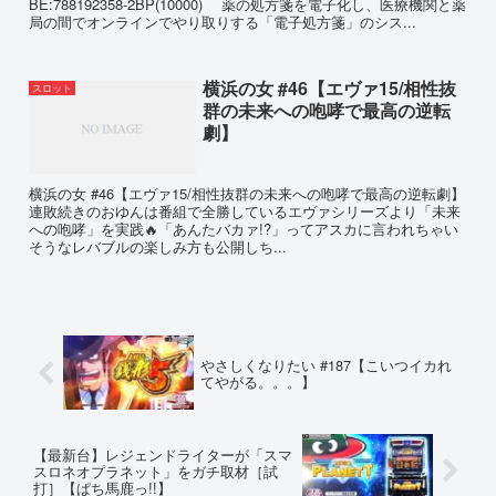
BE:788192358-2BP(10000) 薬の処方箋を電子化し、医療機関と薬
局の間でオンラインでやり取りする「電子処方箋」のシス...
横浜の女 #46【エヴァ15/相性抜
スロット
群の未来への咆哮で最高の逆転
劇】
横浜の女 #46【エヴァ15/相性抜群の未来への咆哮で最高の逆転劇】
連敗続きのおゆんは番組で全勝しているエヴァシリーズより「未来
への咆哮」を実践🔥「あんたバカァ!?」ってアスカに言われちゃい
そうなレバブルの楽しみ方も公開しち...
やさしくなりたい #187【こいつイカれ
てやがる。。。】
【最新台】レジェンドライターが「スマ
スロネオプラネット」をガチ取材［試
打］【ぱち馬鹿っ!!】