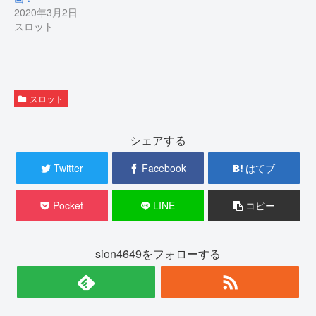
開
新
2020年3月2日
き
し
ま
い
スロット
す
ウ
)
ィ
ン
ド
ウ
で
開
き
スロット
ま
す
)
シェアする
Twitter
Facebook
はてブ
Pocket
LINE
コピー
sion4649をフォローする