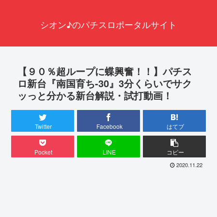
シオン♪のパチスロポータルサイト
【９０％超ループに蝶興奮！！】パチス
ロ新台『南国育ち-30』3分くらいでサク
ッっと分かる新台解説・試打動画！
Twitter
Facebook
はてブ
Pocket
LINE
コピー
2020.11.22