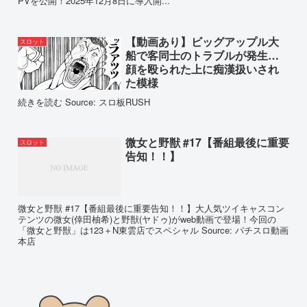
PVを公開！2025年12月8日に導入開...
【動画あり】ビッグアップル大
スロット
船で客同士のトラブルが発生…
顔を殴られた上に痴漢扱いされ
た模様
続きを読む Source: スロ板RUSH
微女と野獣 #17【番組最後に重要
スロット
告知！！】
微女と野獣 #17【番組最後に重要告知！！】大人気ツイキャスコン
テンツの微女(倖田柚希)と野獣(ヤドゥ)がweb動画で登場！今回の
「微女と野獣」は123＋N東雲店でスペシャル Source: パチスロ動画
本店