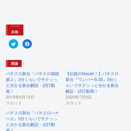
共有:
ク
F
リ
a
ッ
c
ク
e
し
b
て
o
関連
T
o
w
k
i
で
パチスロ新台『パチスロ南国
【伝統のHooah！】パチスロ
t
共
t
有
娘２』3分くらいでサクッっ
新台『ワンバーS-30』3分く
e
す
と分かる新台解説・試打動
らいでサクッっと分かる新台
r
る
で
に
画！
解説・試打動画！
共
は
有
ク
2019年9月12日
2020年7月9日
(
リ
スロット
スロット
新
ッ
し
ク
い
し
パチスロ新台『パチスロハナ
ウ
て
ィ
く
ペカ』3分くらいでサクッっ
ン
だ
ド
さ
と分かる新台解説・試打動
ウ
い
画！
で
(