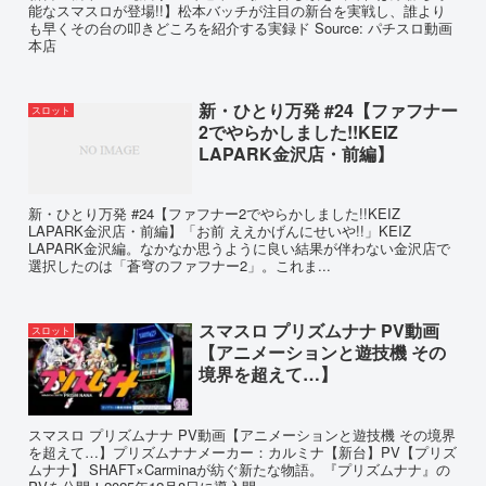
能なスマスロが登場!!】松本バッチが注目の新台を実戦し、誰より
も早くその台の叩きどころを紹介する実録ド Source: パチスロ動画
本店
新・ひとり万発 #24【ファフナー
スロット
2でやらかしました!!KEIZ
LAPARK金沢店・前編】
新・ひとり万発 #24【ファフナー2でやらかしました!!KEIZ
LAPARK金沢店・前編】「お前 ええかげんにせいや!!」KEIZ
LAPARK金沢編。なかなか思うように良い結果が伴わない金沢店で
選択したのは「蒼穹のファフナー2」。これま...
スマスロ プリズムナナ PV動画
スロット
【アニメーションと遊技機 その
境界を超えて…】
スマスロ プリズムナナ PV動画【アニメーションと遊技機 その境界
を超えて…】プリズムナナメーカー：カルミナ【新台】PV【プリズ
ムナナ】 SHAFT×Carminaが紡ぐ新たな物語。『プリズムナナ』の